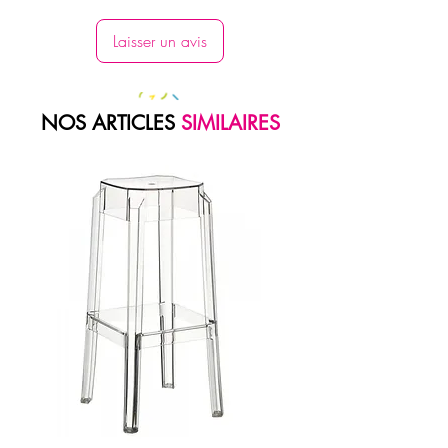
de l'évènement
Laisser un avis
Autres informations :
Tarif dégressif selon quantité (nous
consulter)
NOS ARTICLES
SIMILAIRES