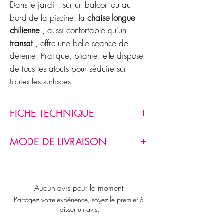
Dans le jardin, sur un balcon ou au
bord de la piscine, la
chaise longue
chilienne
, aussi confortable qu'un
transat
, offre une belle séance de
détente. Pratique, pliante, elle dispose
de tous les atouts pour séduire sur
toutes les surfaces.
FICHE TECHNIQUE
Chaise longue chilienne pliante en
MODE DE LIVRAISON
bois, résistante, réglable 4 positions.
Les différents modes de livraison
possible :
Récupération par vos soins à notre
Aucun avis pour le moment
entrepôt
Partagez votre expérience, soyez le premier à
laisser un avis.
Livraison par EMOTION sur le lieu